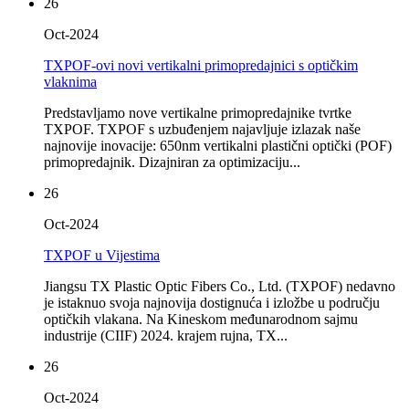
26
Oct-2024
TXPOF-ovi novi vertikalni primopredajnici s optičkim
vlaknima
Predstavljamo nove vertikalne primopredajnike tvrtke
TXPOF. TXPOF s uzbuđenjem najavljuje izlazak naše
najnovije inovacije: 650nm vertikalni plastični optički (POF)
primopredajnik. Dizajniran za optimizaciju...
26
Oct-2024
TXPOF u Vijestima
Jiangsu TX Plastic Optic Fibers Co., Ltd. (TXPOF) nedavno
je istaknuo svoja najnovija dostignuća i izložbe u području
optičkih vlakana. Na Kineskom međunarodnom sajmu
industrije (CIIF) 2024. krajem rujna, TX...
26
Oct-2024