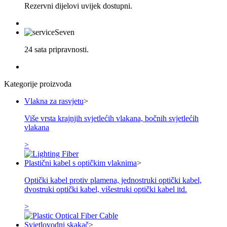
Rezervni dijelovi uvijek dostupni.
24 sata pripravnosti.
Kategorije proizvoda
Vlakna za rasvjetu
>
Više vrsta krajnjih svjetlećih vlakana, bočnih svjetlećih
vlakana
>
Plastični kabel s optičkim vlaknima
>
Optički kabel protiv plamena, jednostruki optički kabel,
dvostruki optički kabel, višestruki optički kabel itd.
>
Svjetlovodni skakač
>