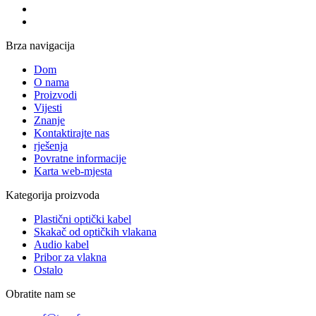
Brza navigacija
Dom
O nama
Proizvodi
Vijesti
Znanje
Kontaktirajte nas
rješenja
Povratne informacije
Karta web-mjesta
Kategorija proizvoda
Plastični optički kabel
Skakač od optičkih vlakana
Audio kabel
Pribor za vlakna
Ostalo
Obratite nam se