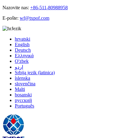
Nazovite nas:
+86-511-80988958
E-pošte:
wf@txpof.com
Jezik
hrvatski
English
Deutsch
Ελληνικά
O'zbek
اردو
Srbija jezik (latinica)
íslenska
slovenčina
Malti
bosanski
русский
Português