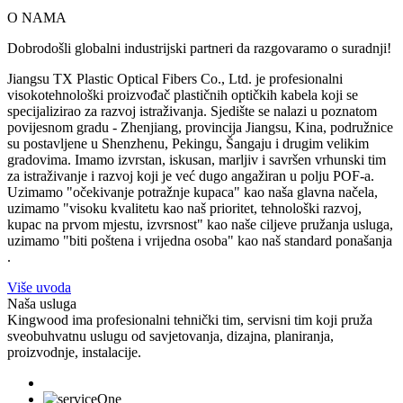
O NAMA
Dobrodošli globalni industrijski partneri da razgovaramo o suradnji!
Jiangsu TX Plastic Optical Fibers Co., Ltd. je profesionalni
visokotehnološki proizvođač plastičnih optičkih kabela koji se
specijalizirao za razvoj istraživanja. Sjedište se nalazi u poznatom
povijesnom gradu - Zhenjiang, provincija Jiangsu, Kina, podružnice
su postavljene u Shenzhenu, Pekingu, Šangaju i drugim velikim
gradovima. Imamo izvrstan, iskusan, marljiv i savršen vrhunski tim
za istraživanje i razvoj koji je već dugo angažiran u polju POF-a.
Uzimamo "očekivanje potražnje kupaca" kao naša glavna načela,
uzimamo "visoku kvalitetu kao naš prioritet, tehnološki razvoj,
kupac na prvom mjestu, izvrsnost" kao naše ciljeve pružanja usluga,
uzimamo "biti poštena i vrijedna osoba" kao naš standard ponašanja
.
Više uvoda
Naša usluga
Kingwood ima profesionalni tehnički tim, servisni tim koji pruža
sveobuhvatnu uslugu od savjetovanja, dizajna, planiranja,
proizvodnje, instalacije.