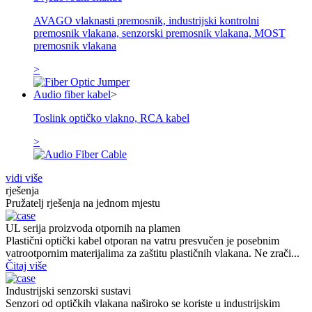
AVAGO vlaknasti premosnik, industrijski kontrolni
premosnik vlakana, senzorski premosnik vlakana, MOST
premosnik vlakana
>
Audio fiber kabel
>
Toslink optičko vlakno, RCA kabel
>
vidi više
rješenja
Pružatelj rješenja na jednom mjestu
UL serija proizvoda otpornih na plamen
Plastični optički kabel otporan na vatru presvučen je posebnim
vatrootpornim materijalima za zaštitu plastičnih vlakana. Ne zrači...
Čitaj više
Industrijski senzorski sustavi
Senzori od optičkih vlakana naširoko se koriste u industrijskim