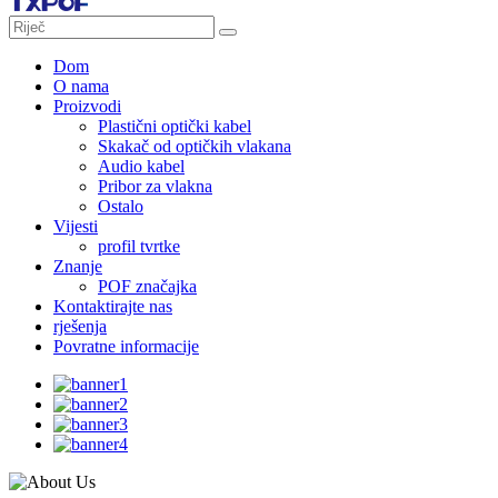
Dom
O nama
Proizvodi
Plastični optički kabel
Skakač od optičkih vlakana
Audio kabel
Pribor za vlakna
Ostalo
Vijesti
profil tvrtke
Znanje
POF značajka
Kontaktirajte nas
rješenja
Povratne informacije